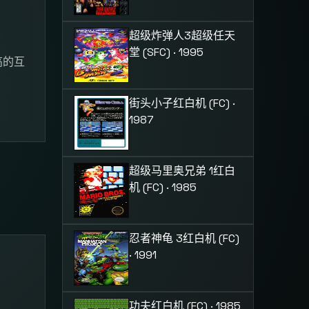
超级炸弹人3
超级任天
堂 (SFC) · 1995
高的互
街头小子
红白机 (FC) ·
1987
超级马里奥兄弟 1
红白
机 (FC) · 1985
忍者神龟 3
红白机 (FC)
· 1991
功夫
红白机 (FC) · 1985