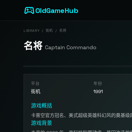
sports_esports
OldGameHub
LIBRARY
/
街机
/
名将
名将
Captain Commando
开始游戏
平台
年份
点击按钮加载游戏模拟器
街机
1991
游戏概括
卡普空官方冠名、美式超级英雄科幻风的奠基级
游戏背景