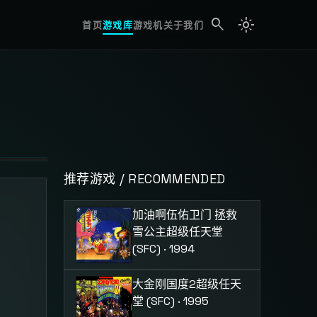
search
light_mode
search
首页
游戏库
游戏机
关于我们
推荐游戏 / RECOMMENDED
加油啊伍佑卫门 拯救
雪公主
超级任天堂
(SFC) · 1994
大金刚国度2
超级任天
堂 (SFC) · 1995