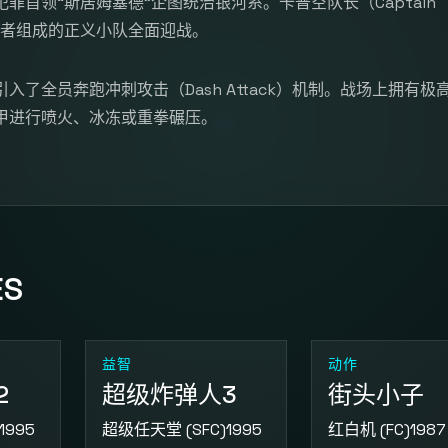
犯罪首领“斯居姆塞德”企图统治银河系。卡普空队长（Captain
忍者组成的正义小队全面迎战。
了全员奔跑冲刺攻击（Dash Attack）机制。战场上拥有极
甲进行喷火、冰冻或重拳碾压。
ES
益智
动作
2
超级炸弹人3
街头小子
1995
超级任天堂 (SFC)
1995
红白机 (FC)
1987