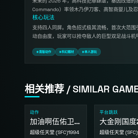
未来的 2026 年，高科技犯罪肆虐，基因改造的
Commando）率领木乃伊刀客、高智商婴儿及
核心玩法
支持四人同屏。角色招式极其流畅，首次大范围引入
动自由度，玩家可以抢夺敌人的巨型双足战斗机
#清版动作
#科幻题材
#单人游玩
相关推荐 / SIMILAR GAM
动作
平台跳跃
加油啊伍佑卫门 拯救雪公主
大金刚国度
超级任天堂 (SFC)
1994
超级任天堂 (SFC)