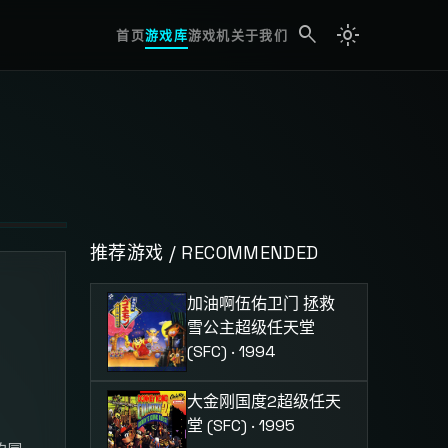
search
light_mode
search
首页
游戏库
游戏机
关于我们
推荐游戏 / RECOMMENDED
加油啊伍佑卫门 拯救
雪公主
超级任天堂
(SFC) · 1994
大金刚国度2
超级任天
堂 (SFC) · 1995