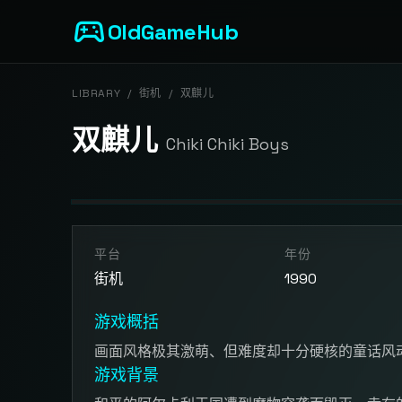
sports_esports
OldGameHub
LIBRARY
/
街机
/
双麒儿
双麒儿
Chiki Chiki Boys
开始游戏
平台
年份
点击按钮加载游戏模拟器
街机
1990
游戏概括
画面风格极其激萌、但难度却十分硬核的童话风
游戏背景