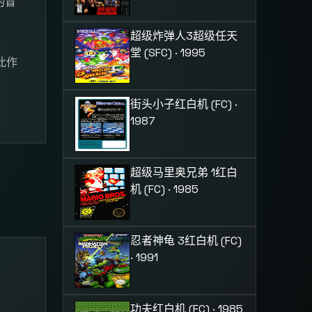
的冒
超级炸弹人3
超级任天
堂 (SFC) · 1995
此作
街头小子
红白机 (FC) ·
1987
超级马里奥兄弟 1
红白
机 (FC) · 1985
忍者神龟 3
红白机 (FC)
· 1991
功夫
红白机 (FC) · 1985