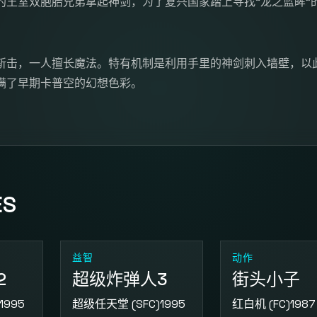
的王室双胞胎兄弟拿起神剑，为了复兴国家踏上寻找“龙之蓝眸”
斩击，一人擅长魔法。特有机制是利用手里的神剑刺入墙壁，以
满了早期卡普空的幻想色彩。
ES
益智
动作
2
超级炸弹人3
街头小子
1995
超级任天堂 (SFC)
1995
红白机 (FC)
1987