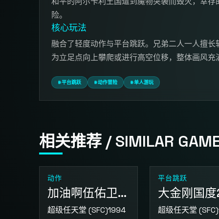
和平的阿尔卡利王国遭到魔物突袭而毁灭，幸存
险。
核心玩法
融合了轻度动作与平台跳跃。兄弟二人一人擅长
为立足点向上攀爬或进行高空位移，整体画风充
#平台跳跃
#动作冒险
#单人游玩
相关推荐 / SIMILAR GAM
动作
平台跳跃
加油啊伍佑卫门 拯救雪公主
大金刚国度
超级任天堂 (SFC)
1994
超级任天堂 (SFC)