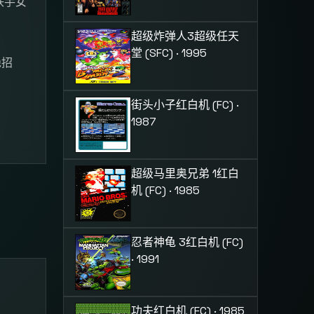
联手女
超级炸弹人3
超级任天
堂 (SFC) · 1995
绝招
。
街头小子
红白机 (FC) ·
1987
超级马里奥兄弟 1
红白
机 (FC) · 1985
忍者神龟 3
红白机 (FC)
· 1991
功夫
红白机 (FC) · 1985