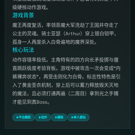
级硬核动作游戏。
游戏背景
魔王再度复活，率领恶魔大军洗劫了王国并夺走了
公主的灵魂。骑士亚瑟（Arthur）穿上银白铠甲，
孤身一人再度杀入白骨遍地的魔界深处。
核心玩法
动作容错率极低。主角特有的四方向长矛投掷与僵
直跳跃极度考验背板。游戏中被攻击一次会变成“内
裤裸奔状态”，再受击则化为白骨。标志性特色是引
入了黄金圣衣机制，穿上后可以蓄力释放毁天灭地
的魔法，且必须打通两遍（二周目）拿到光之手镯
才能见到真Boss。
#平台跳跃
#动作
#硬核
#单人游玩