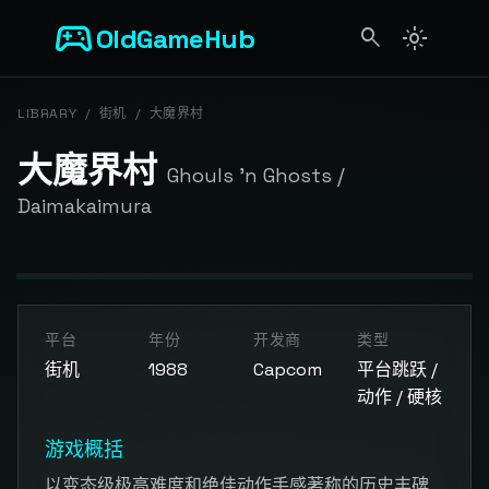
sports_esports
OldGameHub
search
light_mode
search
LIBRARY
/
街机
/
大魔界村
大魔界村
Ghouls 'n Ghosts /
Daimakaimura
开始游戏
平台
年份
开发商
类型
点击按钮加载游戏模拟器
街机
1988
Capcom
平台跳跃 /
动作 / 硬核
游戏概括
以变态级极高难度和绝佳动作手感著称的历史丰碑