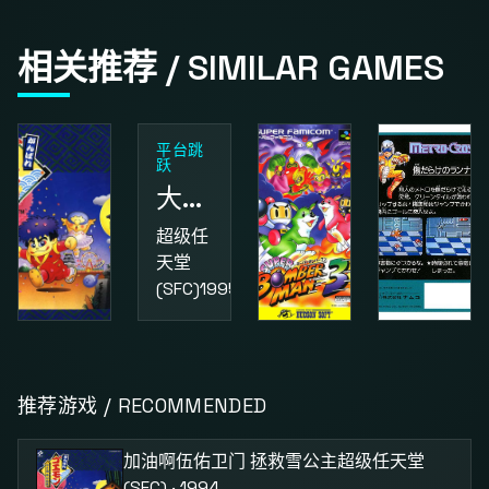
相关推荐 / SIMILAR GAMES
平台跳
跃
大金刚国度2
超级任
天堂
(SFC)
1995
动作
益智
动作
加油啊伍佑卫门 拯救雪公主
超级炸弹人3
街头小子
推荐游戏 / RECOMMENDED
超级任
超级任
红白机
天堂
天堂
(FC)
1987
加油啊伍佑卫门 拯救雪公主
超级任天堂
(SFC)
1994
(SFC)
1995
(SFC) · 1994