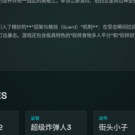
的圣杯并统一战乱的英格兰，率领兰斯洛特、珀西瓦里两位神圣
了精妙的**“招架与格挡（Guard）”机制**：在受击瞬间拉
出暴击。游戏还包含极具特色的“砍碎食物多人平分”和“砍碎财
ES
益智
动作
2
超级炸弹人3
街头小子