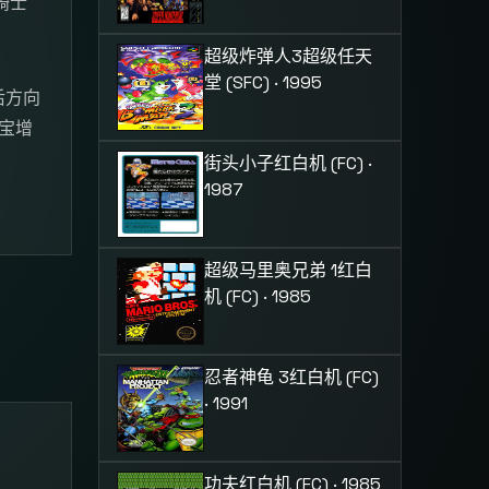
骑士
超级炸弹人3
超级任天
堂 (SFC) · 1995
后方向
宝增
街头小子
红白机 (FC) ·
1987
超级马里奥兄弟 1
红白
机 (FC) · 1985
忍者神龟 3
红白机 (FC)
· 1991
功夫
红白机 (FC) · 1985