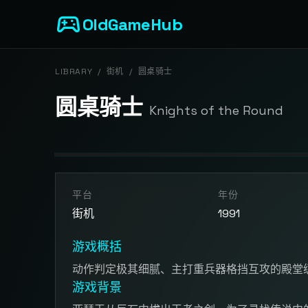
sports_esports
OldGameHub
LIBRARY
/
街机
/
圆桌骑士
圆桌骑士
Knights of the Round
开始游戏
平台
年份
点击按钮加载游戏模拟器
街机
1991
游戏概括
动作判定极其细腻、主打重兵器格挡互攻的殿堂
游戏背景