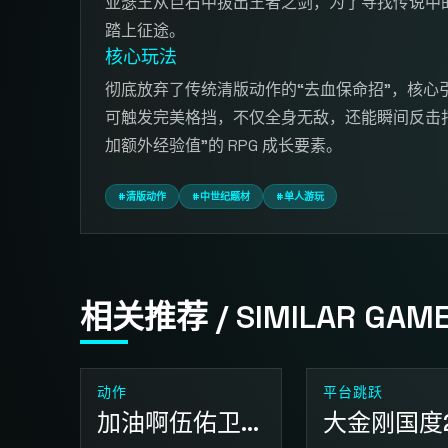
亚瑟王从巨石中拔出王者之剑，为了寻找传说中
踏上征途。
核心玩法
彻底放弃了传统清版动作的“去血保命招”，核心引入
可触发完美格挡，不仅全身无敌，还能瞬间反击打
加额外经验值”的 RPG 成长要素。
#清版动作
#中世纪题材
#单人游玩
相关推荐 / SIMILAR GAM
动作
平台跳跃
加油啊伍佑卫门 拯救雪公主
大金刚国度