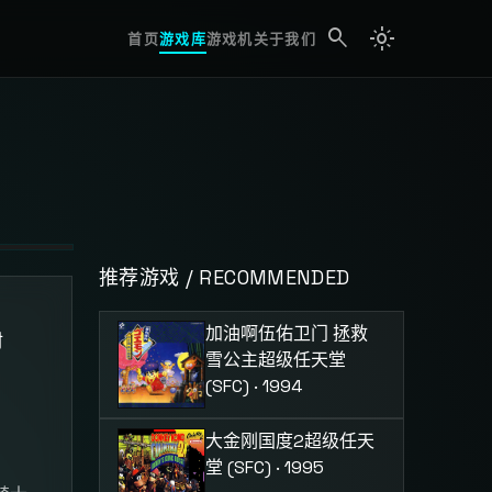
search
light_mode
search
首页
游戏库
游戏机
关于我们
推荐游戏 / RECOMMENDED
加油啊伍佑卫门 拯救
材
雪公主
超级任天堂
(SFC) · 1994
大金刚国度2
超级任天
堂 (SFC) · 1995