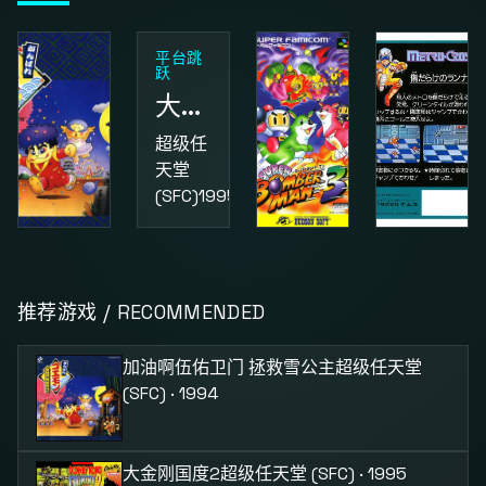
平台跳
跃
大金刚国度2
超级任
天堂
(SFC)
1995
动作
益智
动作
加油啊伍佑卫门 拯救雪公主
超级炸弹人3
街头小子
推荐游戏 / RECOMMENDED
超级任
超级任
红白机
天堂
天堂
(FC)
1987
加油啊伍佑卫门 拯救雪公主
超级任天堂
(SFC)
1994
(SFC)
1995
(SFC) · 1994
大金刚国度2
超级任天堂 (SFC) · 1995