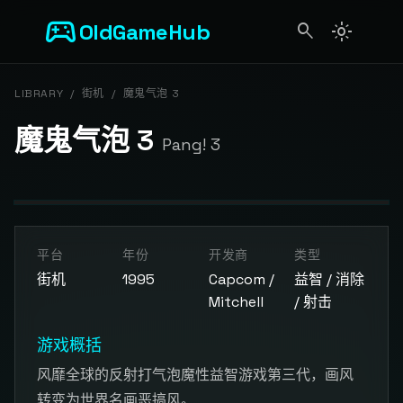
sports_esports
OldGameHub
search
light_mode
search
LIBRARY
/
街机
/
魔鬼气泡 3
魔鬼气泡 3
Pang! 3
开始游戏
平台
年份
开发商
类型
点击按钮加载游戏模拟器
街机
1995
Capcom /
益智 / 消除
Mitchell
/ 射击
游戏概括
风靡全球的反射打气泡魔性益智游戏第三代，画风
转变为世界名画恶搞风。