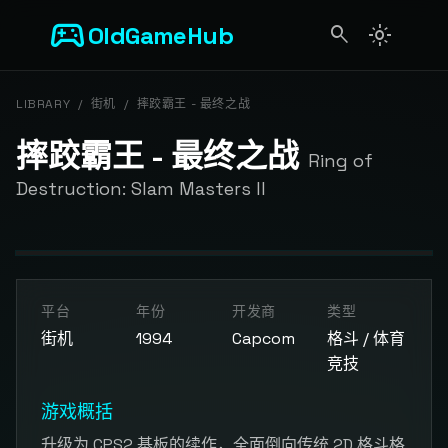
sports_esports
OldGameHub
search
light_mode
search
LIBRARY
/
街机
/
摔跤霸王 - 最终之战
摔跤霸王 - 最终之战
Ring of
Destruction: Slam Masters II
开始游戏
平台
年份
开发商
类型
点击按钮加载游戏模拟器
街机
1994
Capcom
格斗 / 体育
竞技
游戏概括
升级为 CPS2 基板的续作，全面倒向传统 2D 格斗格