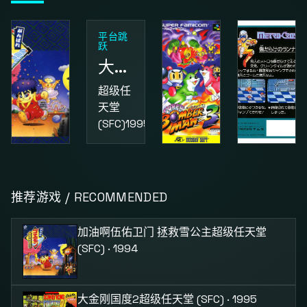
平台跳
跃
大金刚国度2
超级任
天堂
(SFC)
1995
动作
益智
动作
加油啊伍佑卫门 拯救雪公主
超级炸弹人3
街头小子
推荐游戏 / RECOMMENDED
超级任
超级任
红白机
天堂
天堂
(FC)
1987
加油啊伍佑卫门 拯救雪公主
超级任天堂
(SFC)
1994
(SFC)
1995
(SFC) · 1994
大金刚国度2
超级任天堂 (SFC) · 1995