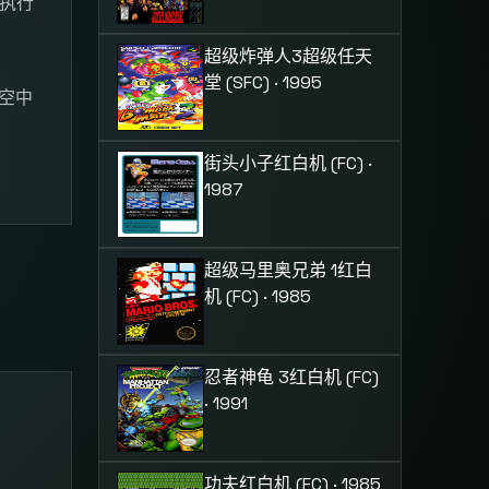
身执行
超级炸弹人3
超级任天
堂 (SFC) · 1995
及空中
街头小子
红白机 (FC) ·
1987
超级马里奥兄弟 1
红白
机 (FC) · 1985
忍者神龟 3
红白机 (FC)
· 1991
功夫
红白机 (FC) · 1985