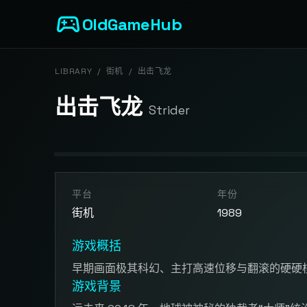
sports_esports
OldGameHub
LIBRARY
/
街机
/
出击飞龙
出击飞龙
Strider
开始游戏
平台
年份
点击按钮加载游戏模拟器
街机
1989
游戏概括
早期画面极其科幻、主打高速位移与翻滚的硬硬
游戏背景