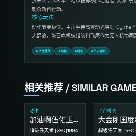
远未来 2048 年，地球被神秘的独裁者“大师
刺杀斩首行动。
核心玩法
动作节奏极快。主角手持高震动光束剑“Cyph
大翻滚，能召唤机械猎豹和飞鹰作为无人机协同
#平台跳跃
#动作
#科幻
#单人游玩
相关推荐 / SIMILAR GAM
动作
平台跳跃
加油啊伍佑卫门 拯救雪公主
大金刚国度
超级任天堂 (SFC)
1994
超级任天堂 (SFC)