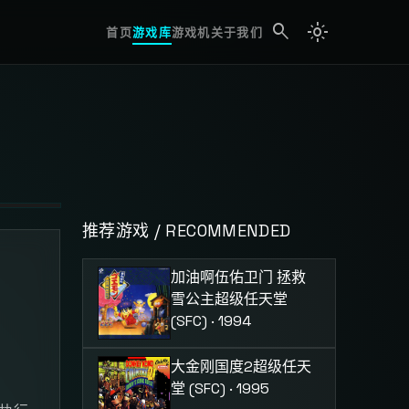
search
light_mode
search
首页
游戏库
游戏机
关于我们
推荐游戏 / RECOMMENDED
加油啊伍佑卫门 拯救
幻
雪公主
超级任天堂
(SFC) · 1994
大金刚国度2
超级任天
堂 (SFC) · 1995