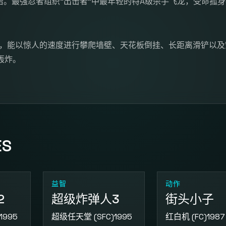
”统治。最强忍者组织“出击者”中最年轻的特A级杀手飞龙，受命孤
er”，能以惊人的速度进行攀爬墙壁、天花板倒挂、长距离滑铲以
轰炸。
ES
益智
动作
2
超级炸弹人3
街头小子
1995
超级任天堂 (SFC)
1995
红白机 (FC)
1987