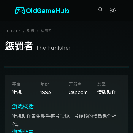
sports_esports
OldGameHub
search
light_mode
search
LIBRARY
/
街机
/
惩罚者
惩罚者
The Punisher
开始游戏
平台
年份
开发商
类型
点击按钮加载游戏模拟器
街机
1993
Capcom
清版动作
游戏概括
街机动作黄金期手感最顶级、最硬核的漫改动作神
作。
游戏背景