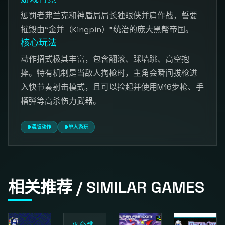
惩罚者弗兰克和神盾局局长独眼侠并肩作战，誓要
摧毁由“金并（Kingpin）”统治的庞大黑帮帝国。
核心玩法
动作招式极其丰富，包含翻滚、踩墙跳、高空抱
摔。特有机制是当敌人掏枪时，主角会瞬间拔枪进
入快节奏射击模式，且可以捡起并使用M16步枪、手
榴弹等高杀伤力武器。
#清版动作
#单人游玩
相关推荐 / SIMILAR GAMES