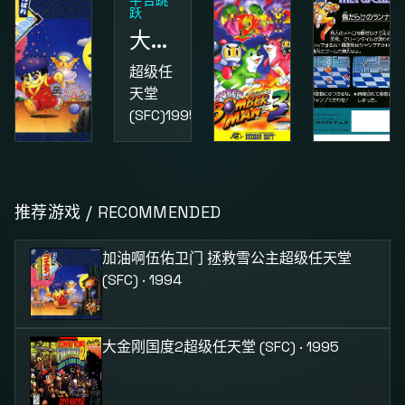
平台跳
跃
大金刚国度2
超级任
天堂
(SFC)
1995
动作
益智
动作
加油啊伍佑卫门 拯救雪公主
超级炸弹人3
街头小子
推荐游戏 / RECOMMENDED
超级任
超级任
红白机
天堂
天堂
(FC)
1987
加油啊伍佑卫门 拯救雪公主
超级任天堂
(SFC)
1994
(SFC)
1995
(SFC) · 1994
大金刚国度2
超级任天堂 (SFC) · 1995