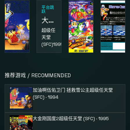
平台跳
跃
大金刚国度2
超级任
天堂
(SFC)
1995
动作
益智
动作
加油啊伍佑卫门 拯救雪公主
超级炸弹人3
街头小子
推荐游戏 / RECOMMENDED
超级任
超级任
红白机
天堂
天堂
(FC)
1987
加油啊伍佑卫门 拯救雪公主
超级任天堂
(SFC)
1994
(SFC)
1995
(SFC) · 1994
大金刚国度2
超级任天堂 (SFC) · 1995