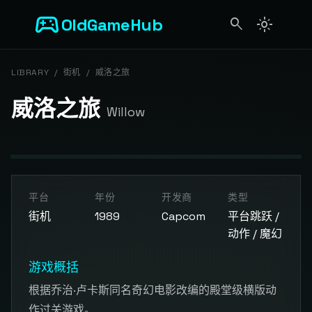
sports_esports
OldGameHub
search
light_mode
search
LIBRARY
/
街机
/
威洛之旅
威洛之旅
Willow
开始游戏
平台
年份
开发商
类型
点击按钮加载游戏模拟器
街机
1989
Capcom
平台跳跃 /
动作 / 魔幻
游戏概括
根据乔治·卢卡斯同名奇幻电影改编的殿堂级横版动
作过关游戏。