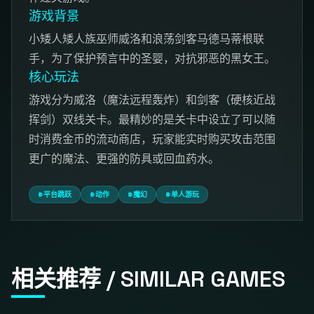
游戏背景
小矮人矮人族巫师威洛和浪荡剑客马德马蒂根联
手，为了保护预言中的圣婴，对抗邪恶的黑女王。
核心玩法
游戏分为威洛（魔法远程轰炸）和剑客（硬核近战
挥剑）双线关卡。最精妙的是关卡中设立了可以随
时消费金币的流动商店，玩家能实时购买攻击范围
更广的魔法、更强的防具或回血药水。
#平台跳跃
#动作
#魔幻
#单人游玩
相关推荐 / SIMILAR GAMES