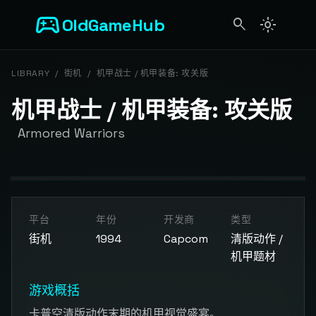
sports_esports
OldGameHub
search
light_mode
search
LIBRARY
/
街机
/
机甲战士 / 机甲装备: 攻关版
机甲战士 / 机甲装备: 攻关版
Armored Warriors
开始游戏
平台
年份
开发商
类型
点击按钮加载游戏模拟器
街机
1994
Capcom
清版动作 /
机甲题材
游戏概括
卡普空清版动作末期的机甲视觉盛宴。