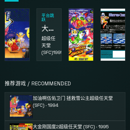
平台跳
跃
大金刚国度2
超级任
天堂
(SFC)
1995
动作
益智
动作
加油啊伍佑卫门 拯救雪公主
超级炸弹人3
街头小子
推荐游戏 / RECOMMENDED
超级任
超级任
红白机
天堂
天堂
(FC)
1987
加油啊伍佑卫门 拯救雪公主
超级任天堂
(SFC)
1994
(SFC)
1995
(SFC) · 1994
大金刚国度2
超级任天堂 (SFC) · 1995