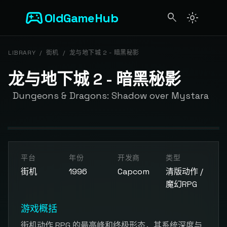
sports_esports
OldGameHub
search
light_mode
search
LIBRARY
/
街机
/
龙与地下城 2 - 暗黑秘影
龙与地下城 2 - 暗黑秘影
Dungeons & Dragons: Shadow over Mystara
开始游戏
平台
年份
开发商
类型
点击按钮加载游戏模拟器
街机
1996
Capcom
清版动作 /
魔幻RPG
游戏概括
街机动作 RPG 的最高峰和终极形态，其系统深度与