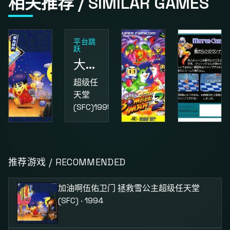
相关推荐 / SIMILAR GAMES
平台跳
跃
大金刚国度2
超级任
天堂
(SFC)
1995
动作
益智
动作
加油啊伍佑卫门 拯救雪公主
超级炸弹人3
街头小子
推荐游戏 / RECOMMENDED
超级任
超级任
红白机
天堂
天堂
(FC)
1987
加油啊伍佑卫门 拯救雪公主
超级任天堂
(SFC)
1994
(SFC)
1995
(SFC) · 1994