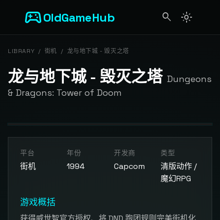
sports_esports
OldGameHub
search
light_mode
search
LIBRARY
/
街机
/
龙与地下城 - 毁灭之塔
龙与地下城 - 毁灭之塔
Dungeons
& Dragons: Tower of Doom
开始游戏
平台
年份
开发商
类型
点击按钮加载游戏模拟器
街机
1994
Capcom
清版动作 /
魔幻RPG
游戏概括
获得威世智官方授权、将 DND 跑团规则完美街机化