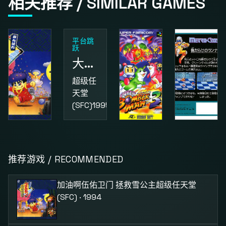
相关推荐 / SIMILAR GAMES
平台跳
跃
大金刚国度2
超级任
天堂
(SFC)
1995
动作
益智
动作
加油啊伍佑卫门 拯救雪公主
超级炸弹人3
街头小子
推荐游戏 / RECOMMENDED
超级任
超级任
红白机
天堂
天堂
(FC)
1987
加油啊伍佑卫门 拯救雪公主
超级任天堂
(SFC)
1994
(SFC)
1995
(SFC) · 1994