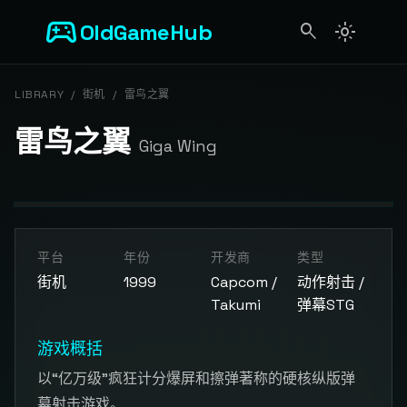
sports_esports
OldGameHub
search
light_mode
search
LIBRARY
/
街机
/
雷鸟之翼
雷鸟之翼
Giga Wing
开始游戏
平台
年份
开发商
类型
点击按钮加载游戏模拟器
街机
1999
Capcom /
动作射击 /
Takumi
弹幕STG
游戏概括
以“亿万级”疯狂计分爆屏和擦弹著称的硬核纵版弹
幕射击游戏。