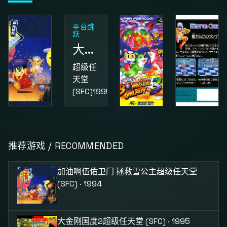
平台跳
跃
大金刚国度2
超级任
天堂
(SFC)
1995
动作
益智
动作
加油啊伍佑卫门 拯救雪公主
超级炸弹人3
街头小子
推荐游戏 / RECOMMENDED
超级任
超级任
红白机
天堂
天堂
(FC)
1987
加油啊伍佑卫门 拯救雪公主
超级任天堂
(SFC)
1994
(SFC)
1995
(SFC) · 1994
大金刚国度2
超级任天堂 (SFC) · 1995