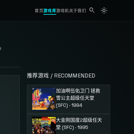
search
light_mode
search
首页
游戏库
游戏机
关于我们
n
推荐游戏 / RECOMMENDED
加油啊伍佑卫门 拯救
雪公主
超级任天堂
(SFC) · 1994
大金刚国度2
超级任天
堂 (SFC) · 1995