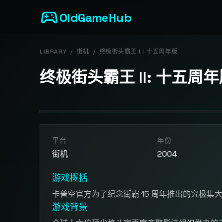
sports_esports
OldGameHub
LIBRARY
/
街机
/
终极街头霸王 II: 十五周年版
终极街头霸王 II: 十五周
开始游戏
平台
年份
点击按钮加载游戏模拟器
街机
2004
游戏概括
卡普空官方为了纪念街霸 15 周年推出的究极集
游戏背景