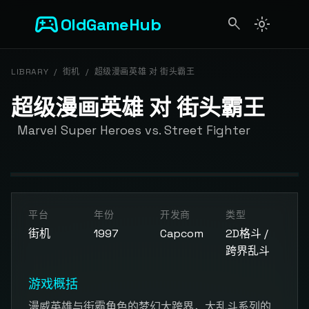
sports_esports
OldGameHub
search
light_mode
search
LIBRARY
/
街机
/
超级漫画英雄 对 街头霸王
超级漫画英雄 对 街头霸王
Marvel Super Heroes vs. Street Fighter
开始游戏
平台
年份
开发商
类型
点击按钮加载游戏模拟器
街机
1997
Capcom
2D格斗 /
跨界乱斗
游戏概括
漫威英雄与街霸角色的梦幻大跨界，大乱斗系列的