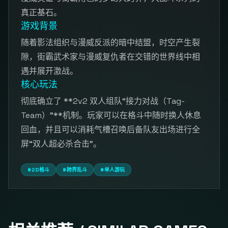
真正基石。
游戏背景
随着影法组织与漫威反派的暗中结盟，时空产生裂
隙，街霸武术家与漫威复仇者在交错的世界线中相
遇并展开激战。
核心玩法
彻底确立了 **2v2 双人组队“接力对战（Tag-
Team）”**机制。玩家可以在格斗中随时换人休息
回血，并且可以消耗气槽召唤后备队友出场进行全
屏“双人超必杀合击”。
#2D格斗
#跨界乱斗
#单人游玩