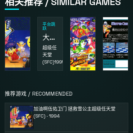
相关推荐 / SIMILAR GAMES
平台跳
跃
大金刚国度2
超级任
天堂
(SFC)
1995
动作
益智
动作
加油啊伍佑卫门 拯救雪公主
超级炸弹人3
街头小子
推荐游戏 / RECOMMENDED
超级任
超级任
红白机
天堂
天堂
(FC)
1987
加油啊伍佑卫门 拯救雪公主
超级任天堂
(SFC)
1994
(SFC)
1995
(SFC) · 1994