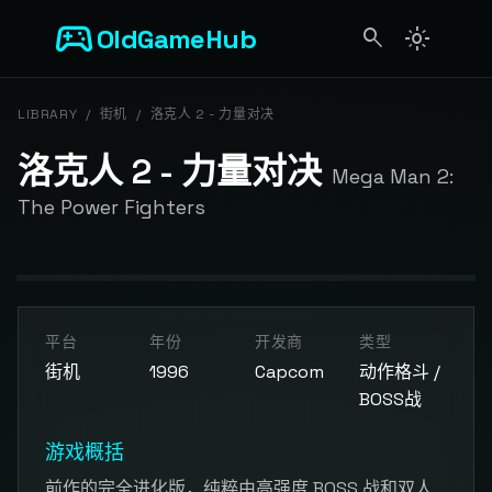
sports_esports
OldGameHub
search
light_mode
search
LIBRARY
/
街机
/
洛克人 2 - 力量对决
洛克人 2 - 力量对决
Mega Man 2:
The Power Fighters
开始游戏
平台
年份
开发商
类型
点击按钮加载游戏模拟器
街机
1996
Capcom
动作格斗 /
BOSS战
游戏概括
前作的完全进化版，纯粹由高强度 BOSS 战和双人