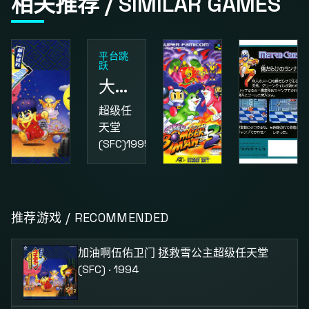
相关推荐 / SIMILAR GAMES
平台跳
跃
大金刚国度2
超级任
天堂
(SFC)
1995
动作
益智
动作
加油啊伍佑卫门 拯救雪公主
超级炸弹人3
街头小子
推荐游戏 / RECOMMENDED
超级任
超级任
红白机
天堂
天堂
(FC)
1987
加油啊伍佑卫门 拯救雪公主
超级任天堂
(SFC)
1994
(SFC)
1995
(SFC) · 1994