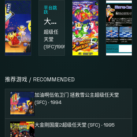
平台跳
跃
大金刚国度2
超级任
天堂
(SFC)
1995
动作
益智
动作
加油啊伍佑卫门 拯救雪公主
超级炸弹人3
街头小子
推荐游戏 / RECOMMENDED
超级任
超级任
红白机
天堂
天堂
(FC)
1987
加油啊伍佑卫门 拯救雪公主
超级任天堂
(SFC)
1994
(SFC)
1995
(SFC) · 1994
大金刚国度2
超级任天堂 (SFC) · 1995