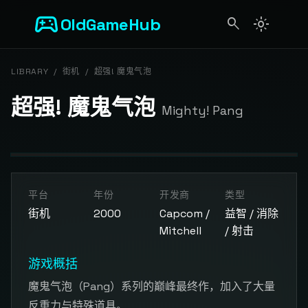
sports_esports
OldGameHub
search
light_mode
search
LIBRARY
/
街机
/
超强! 魔鬼气泡
超强! 魔鬼气泡
Mighty! Pang
开始游戏
平台
年份
开发商
类型
点击按钮加载游戏模拟器
街机
2000
Capcom /
益智 / 消除
Mitchell
/ 射击
游戏概括
魔鬼气泡（Pang）系列的巅峰最终作，加入了大量
反重力与特殊道具。