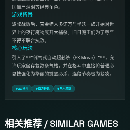
国僵尸泪泪等经典角色。
游戏背景
派隆战败后，赏金猎人多诺万与半妖一族开始对世
界上的夜行魔物展开大捕杀。旧日魔王们为了尊严
不得不联合抗敌。
核心玩法
引入了**“储气式自动超必杀（EX Move）”**，允
许玩家储存复数条气槽，并在格斗中直接将普通必
夏技强化为华丽的觉醒必杀，连段节奏极为紧凑。
#2D格斗
#西方神话
#单人游玩
相关推荐 / SIMILAR GAMES