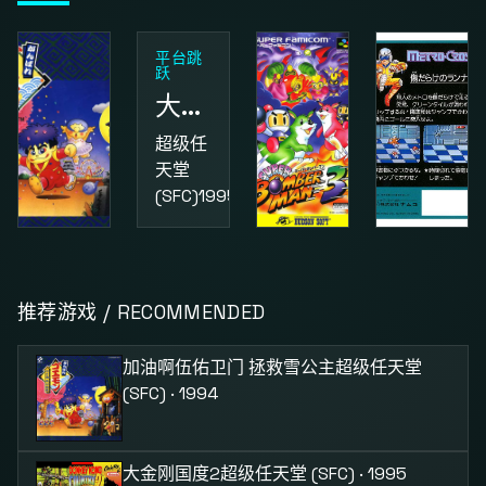
平台跳
跃
大金刚国度2
超级任
天堂
(SFC)
1995
动作
益智
动作
加油啊伍佑卫门 拯救雪公主
超级炸弹人3
街头小子
推荐游戏 / RECOMMENDED
超级任
超级任
红白机
天堂
天堂
(FC)
1987
加油啊伍佑卫门 拯救雪公主
超级任天堂
(SFC)
1994
(SFC)
1995
(SFC) · 1994
大金刚国度2
超级任天堂 (SFC) · 1995