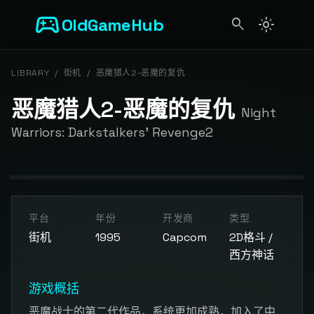
sports_esports
OldGameHub
search
light_mode
search
LIBRARY
/
街机
/
恶魔猎人2-恶魔的复仇
恶魔猎人2-恶魔的复仇
Night
Warriors: Darkstalkers' Revenge2
开始游戏
平台
年份
开发商
类型
点击按钮加载游戏模拟器
街机
1995
Capcom
2D格斗 /
西方神话
游戏概括
恶魔战士的第二代作品，系统更加成熟，加入了中