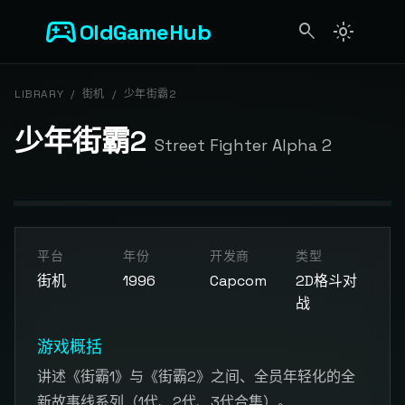
sports_esports
OldGameHub
search
light_mode
search
LIBRARY
/
街机
/
少年街霸2
少年街霸2
Street Fighter Alpha 2
开始游戏
平台
年份
开发商
类型
点击按钮加载游戏模拟器
街机
1996
Capcom
2D格斗对
战
游戏概括
讲述《街霸1》与《街霸2》之间、全员年轻化的全
新故事线系列（1代、2代、3代合集）。