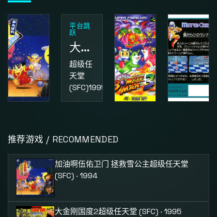
平台跳
跃
大金刚国度2
超级任
天堂
(SFC)
1995
动作
益智
动作
加油啊伍佑卫门 拯救雪公主
超级炸弹人3
街头小子
推荐游戏 / RECOMMENDED
超级任
超级任
红白机
天堂
天堂
(FC)
1987
加油啊伍佑卫门 拯救雪公主
超级任天堂
(SFC)
1994
(SFC)
1995
(SFC) · 1994
大金刚国度2
超级任天堂 (SFC) · 1995