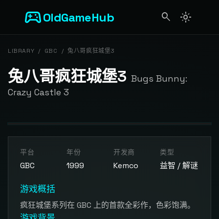
sports_esports
OldGameHub
search
light_mode
search
LIBRARY
/
GBC
/
兔八哥疯狂城堡3
兔八哥疯狂城堡3
Bugs Bunny:
Crazy Castle 3
开始游戏
平台
年份
开发商
类型
点击按钮加载游戏模拟器
GBC
1999
Kemco
益智 / 解谜
游戏概括
疯狂城堡系列在 GBC 上的首款全彩作，色彩饱满。
游戏背景