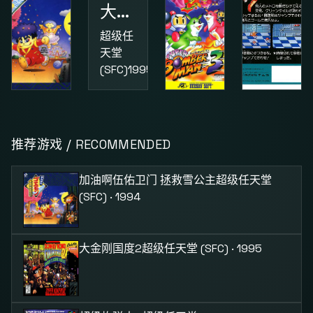
大金刚国度2
超级任
天堂
(SFC)
1995
动作
益智
动作
加油啊伍佑卫门 拯救雪公主
超级炸弹人3
街头小子
推荐游戏 / RECOMMENDED
超级任
超级任
红白机
天堂
天堂
(FC)
1987
加油啊伍佑卫门 拯救雪公主
超级任天堂
(SFC)
1994
(SFC)
1995
(SFC) · 1994
大金刚国度2
超级任天堂 (SFC) · 1995