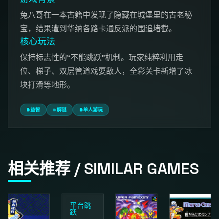
兔八哥在一本古籍中发现了隐藏在城堡里的古老秘
宝，结果遭到华纳各路卡通反派的围追堵截。
核心玩法
保持标志性的“不能跳跃”机制。玩家纯粹利用走
位、梯子、双层管道戏耍敌人，全彩关卡新增了冰
块打滑等地形。
#益智
#解谜
#单人游玩
相关推荐 / SIMILAR GAMES
平台跳
跃