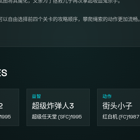
试图将其魔化，父亲为了拯救儿子再次拿起吸血鬼杀手。
可以自由选择前四个关卡的攻略顺序，攀爬绳索的动作更加流畅
ES
益智
动作
2
超级炸弹人3
街头小子
1995
超级任天堂 (SFC)
1995
红白机 (FC)
1987