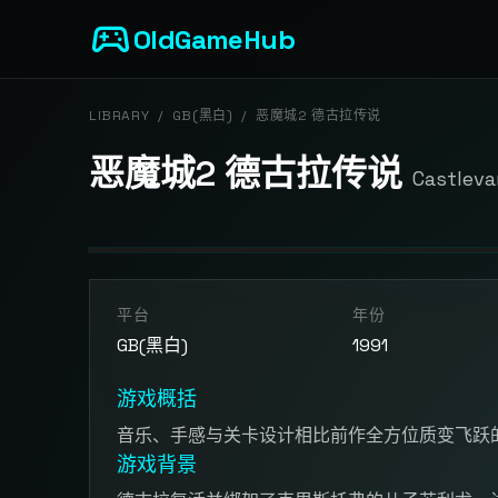
sports_esports
OldGameHub
LIBRARY
/
GB(黑白)
/
恶魔城2 德古拉传说
恶魔城2 德古拉传说
Castleva
开始游戏
平台
年份
点击按钮加载游戏模拟器
GB(黑白)
1991
游戏概括
音乐、手感与关卡设计相比前作全方位质变飞跃
游戏背景