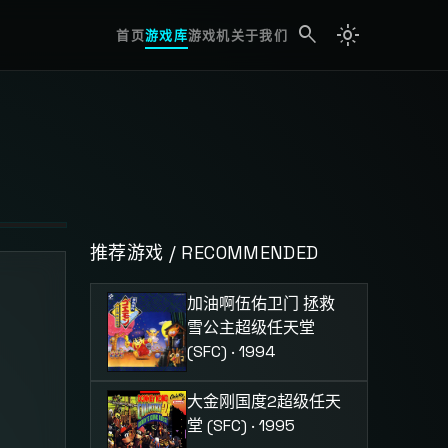
search
light_mode
search
首页
游戏库
游戏机
关于我们
推荐游戏 / RECOMMENDED
加油啊伍佑卫门 拯救
雪公主
超级任天堂
(SFC) · 1994
大金刚国度2
超级任天
堂 (SFC) · 1995