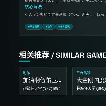
德古拉复活并绑架了克里斯托弗的儿子苏利尤，
核心玩法
引入了经典的副武器系统（圣水、斧头），玩家
#平台跳跃
#动作
#单人游玩
相关推荐 / SIMILAR GAM
动作
平台跳跃
加油啊伍佑卫门 拯救雪公主
大金刚国度
超级任天堂 (SFC)
1994
超级任天堂 (SFC)