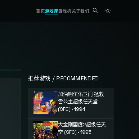
search
light_mode
search
首页
游戏库
游戏机
关于我们
推荐游戏 / RECOMMENDED
加油啊伍佑卫门 拯救
雪公主
超级任天堂
(SFC) · 1994
大金刚国度2
超级任天
堂 (SFC) · 1995