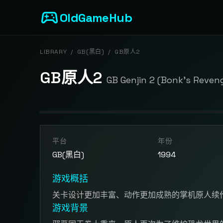
sports_esports
OldGameHub
LIBRARY
/
GB(黑白)
/
GB原人2
GB原人2
GB Genjin 2 (Bonk's Reven
开始游戏
平台
年份
点击按钮加载游戏模拟器
GB(黑白)
1994
游戏概括
关卡设计更加丰富、动作更加成熟的掌机原人续
游戏背景