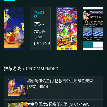
平台跳
跃
大金刚国度2
超级任
天堂
(SFC)
1995
动作
益智
动作
加油啊伍佑卫门 拯救雪公主
超级炸弹人3
街头小子
推荐游戏 / RECOMMENDED
超级任
超级任
红白机
天堂
天堂
(FC)
1987
加油啊伍佑卫门 拯救雪公主
超级任天堂
(SFC)
1994
(SFC)
1995
(SFC) · 1994
大金刚国度2
超级任天堂 (SFC) · 1995