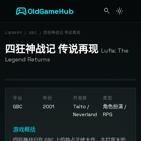
sports_esports
OldGameHub
search
light_mode
search
LIBRARY
/
GBC
/
四狂神战记 传说再现
四狂神战记 传说再现
Lufia: The
Legend Returns
开始游戏
平台
年份
开发商
类型
点击按钮加载游戏模拟器
GBC
2001
Taito /
角色扮演 /
Neverland
RPG
游戏概括
四狂神战记在 GBC 上的独占正统大作，主打庞大的