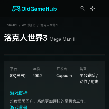
sports_esports
OldGameHub
search
light_mode
search
LIBRARY
/
GB(黑白)
/
洛克人世界3
洛克人世界3
Mega Man III
开始游戏
平台
年份
开发商
类型
点击按钮加载游戏模拟器
GB(黑白)
1992
Capcom
平台跳跃 /
动作 / 射击
游戏概括
难度显著回升、系统更加硬核的掌机第三作。
游戏背景