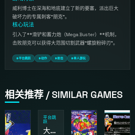
威利博士在深海和地底建立了新的要塞，派出巨大
破坏力的专属刺客“朋克”。
核心玩法
引入了**滑铲和蓄力炮（Mega Buster）**机制，
击败朋克可以获得大范围切割武器“螺旋粉碎刃”。
#平台跳跃
#动作
#射击
#单人游玩
相关推荐 / SIMILAR GAMES
平台跳
跃
大金刚国度2