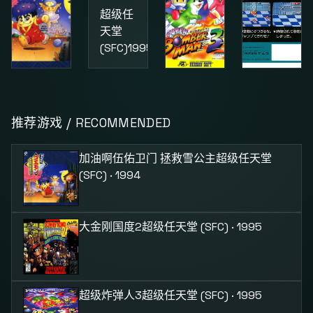
超级任
天堂
(SFC)
1995
动作
益智
动作
加油啊伍佑卫门 拯救雪公主
超级炸弹人3
街头小子
推荐游戏 / RECOMMENDED
超级任
超级任
红白机
天堂
天堂
(FC)
1987
加油啊伍佑卫门 拯救雪公主
超级任天堂
(SFC)
1994
(SFC)
1995
(SFC) · 1994
大金刚国度2
超级任天堂 (SFC) · 1995
超级炸弹人3
超级任天堂 (SFC) · 1995