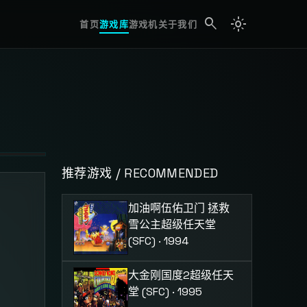
search
light_mode
search
首页
游戏库
游戏机
关于我们
推荐游戏 / RECOMMENDED
加油啊伍佑卫门 拯救
击
雪公主
超级任天堂
(SFC) · 1994
大金刚国度2
超级任天
堂 (SFC) · 1995