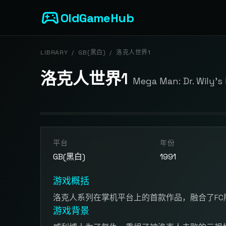
sports_esports
OldGameHub
LIBRARY
/
GB(黑白)
/
洛克人世界1
洛克人世界1
Mega Man: Dr. Wily's
开始游戏
平台
年份
点击按钮加载游戏模拟器
GB(黑白)
1991
游戏概括
洛克人系列在掌机平台上的首款作品，融合了FC
游戏背景