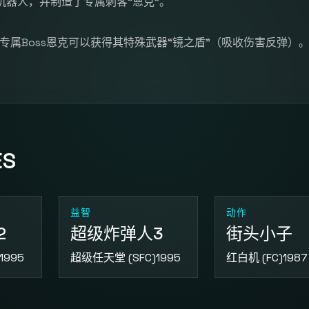
器人，并制造了专属刺客“恩克”。
败专属Boss恩克可以获得其特殊武器“镜之盾”（吸收伤害反弹）
ES
益智
动作
2
超级炸弹人3
街头小子
1995
超级任天堂 (SFC)
1995
红白机 (FC)
1987