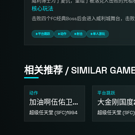
威利博士为了复仇，重组了被洛克人击败的元祖机
核心玩法
击败四个FC经典Boss后会进入威利城舞台，击
#平台跳跃
#动作
#射击
#单人游玩
相关推荐 / SIMILAR GAM
动作
平台跳跃
加油啊伍佑卫门 拯救雪公主
大金刚国度
超级任天堂 (SFC)
1994
超级任天堂 (SFC)