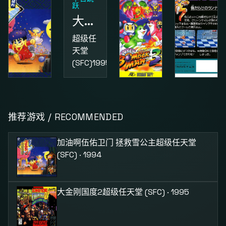
跃
大金刚国度2
超级任
天堂
(SFC)
1995
动作
益智
动作
加油啊伍佑卫门 拯救雪公主
超级炸弹人3
街头小子
推荐游戏 / RECOMMENDED
超级任
超级任
红白机
天堂
天堂
(FC)
1987
加油啊伍佑卫门 拯救雪公主
超级任天堂
(SFC)
1994
(SFC)
1995
(SFC) · 1994
大金刚国度2
超级任天堂 (SFC) · 1995