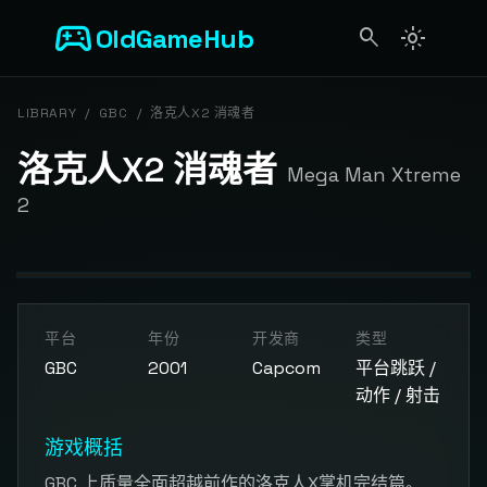
sports_esports
OldGameHub
search
light_mode
search
LIBRARY
/
GBC
/
洛克人X2 消魂者
洛克人X2 消魂者
Mega Man Xtreme
2
开始游戏
平台
年份
开发商
类型
点击按钮加载游戏模拟器
GBC
2001
Capcom
平台跳跃 /
动作 / 射击
游戏概括
GBC 上质量全面超越前作的洛克人X掌机完结篇。