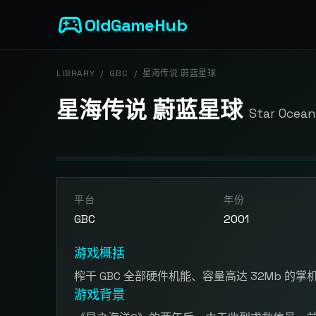
sports_esports
OldGameHub
LIBRARY
/
GBC
/
星海传说 蔚蓝星球
星海传说 蔚蓝星球
Star Ocean
开始游戏
平台
年份
点击按钮加载游戏模拟器
GBC
2001
游戏概括
榨干 GBC 全部硬件机能、容量高达 32Mb 的掌机
游戏背景