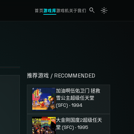
search
light_mode
search
首页
游戏库
游戏机
关于我们
推荐游戏 / RECOMMENDED
加油啊伍佑卫门 拯救
雪公主
超级任天堂
(SFC) · 1994
大金刚国度2
超级任天
堂 (SFC) · 1995