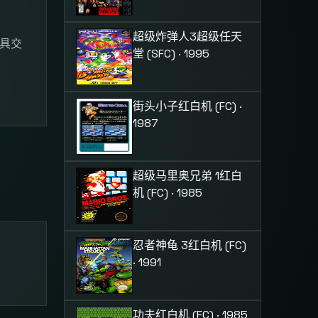
超级炸弹人3
超级任天
道具交
堂 (SFC) · 1995
街头小子
红白机 (FC) ·
1987
超级马里奥兄弟 1
红白
机 (FC) · 1985
忍者神龟 3
红白机 (FC)
· 1991
功夫
红白机 (FC) · 1985