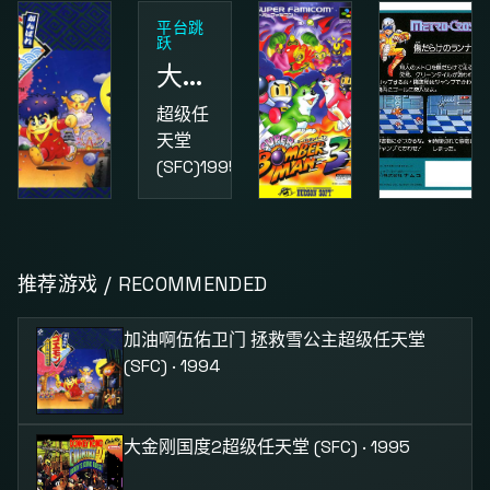
平台跳
跃
大金刚国度2
超级任
天堂
(SFC)
1995
动作
益智
动作
加油啊伍佑卫门 拯救雪公主
超级炸弹人3
街头小子
推荐游戏 / RECOMMENDED
超级任
超级任
红白机
天堂
天堂
(FC)
1987
加油啊伍佑卫门 拯救雪公主
超级任天堂
(SFC)
1994
(SFC)
1995
(SFC) · 1994
大金刚国度2
超级任天堂 (SFC) · 1995