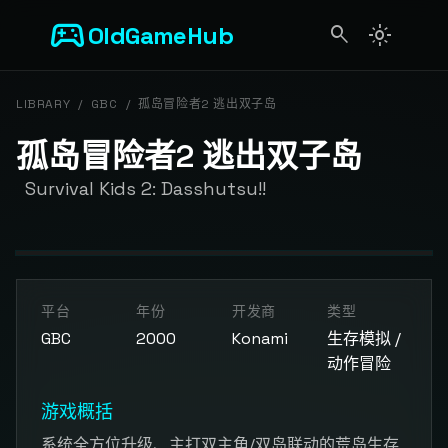
sports_esports
OldGameHub
search
light_mode
search
LIBRARY
/
GBC
/
孤岛冒险者2 逃出双子岛
孤岛冒险者2 逃出双子岛
Survival Kids 2: Dasshutsu!!
开始游戏
平台
年份
开发商
类型
点击按钮加载游戏模拟器
GBC
2000
Konami
生存模拟 /
动作冒险
游戏概括
系统全方位升级、主打双主角/双岛联动的荒岛生存