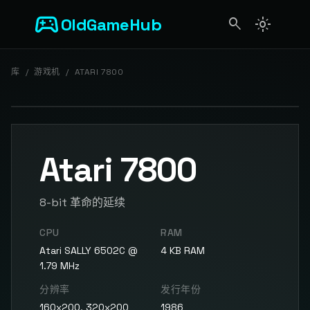
sports_esports
OldGameHub
search
light_mode
search
库
/
游戏机
/
ATARI 7800
Atari 7800
8-bit 革命的延续
CPU
RAM
Atari SALLY 6502C @
4 KB RAM
1.79 MHz
分辨率
发行年份
160x200, 320x200
1986