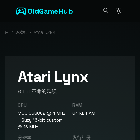
sports_esports
OldGameHub
search
light_mode
search
库
/
游戏机
/
ATARI LYNX
Atari Lynx
8-bit 革命的延续
CPU
RAM
MOS 65SC02 @ 4 MHz
64 KB RAM
+ Suzy 16-bit custom
@ 16 MHz
分辨率
发行年份