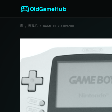
sports_esports
OldGameHub
库
/
游戏机
/
GAME BOY ADVANCE