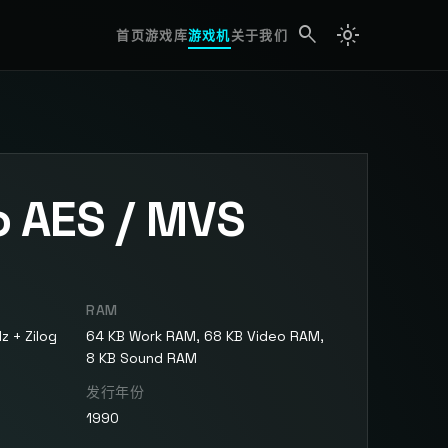
search
light_mode
search
首页
游戏库
游戏机
关于我们
o AES / MVS
RAM
 + Zilog
64 KB Work RAM, 68 KB Video RAM,
8 KB Sound RAM
发行年份
1990