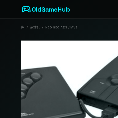
sports_esports
OldGameHub
库
/
游戏机
/
NEO GEO AES / MVS