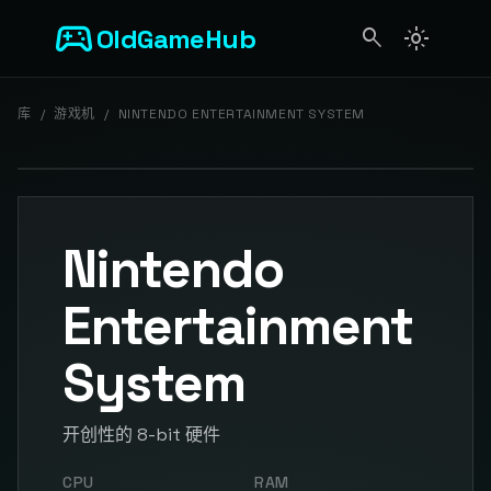
sports_esports
OldGameHub
search
light_mode
search
库
/
游戏机
/
NINTENDO ENTERTAINMENT SYSTEM
Nintendo
Entertainment
System
开创性的 8-bit 硬件
CPU
RAM