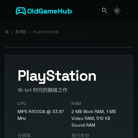
sports_esports
OldGameHub
search
light_mode
search
库
/
游戏机
/
PLAYSTATION
PlayStation
16-bit 时代的巅峰之作
CPU
RAM
MIPS R3000A @ 33.87
2 MB Work RAM, 1 MB
MHz
Video RAM, 512 KB
Sound RAM
分辨率
发行年份