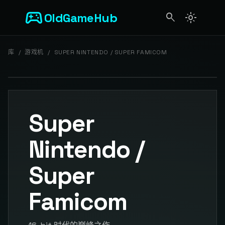
sports_esports
OldGameHub
search
light_mode
search
库
/
游戏机
/
SUPER NINTENDO / SUPER FAMICOM
Super
Nintendo /
Super
Famicom