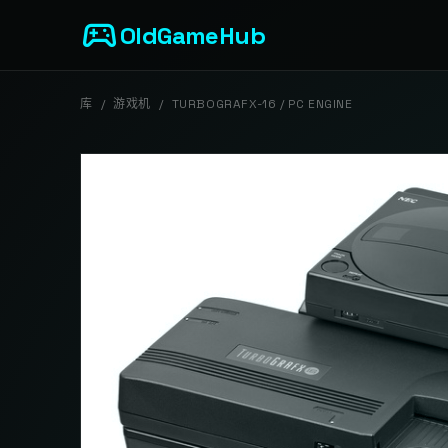
sports_esports
OldGameHub
库
/
游戏机
/
TURBOGRAFX-16 / PC ENGINE