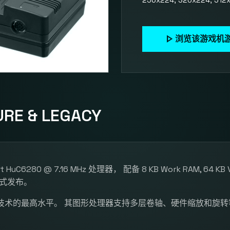
256x224, 320x224, 512
play_arrow
浏览该游戏机
RE & LEGACY
 Soft HuC6280 @ 7.16 MHz 处理器， 配备 8 KB Work RAM, 
 年正式发布。
技术的最高水平。 其图形处理器支持多层卷轴、硬件缩放和旋转