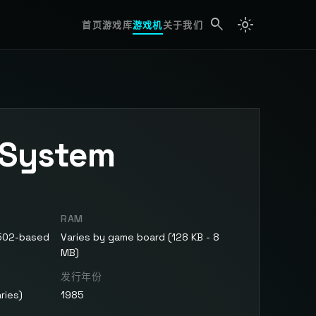
search
light_mode
search
首页
游戏库
游戏机
关于我们
 System
RAM
6502-based
Varies by game board (128 KB - 8
MB)
发行年份
ries)
1985