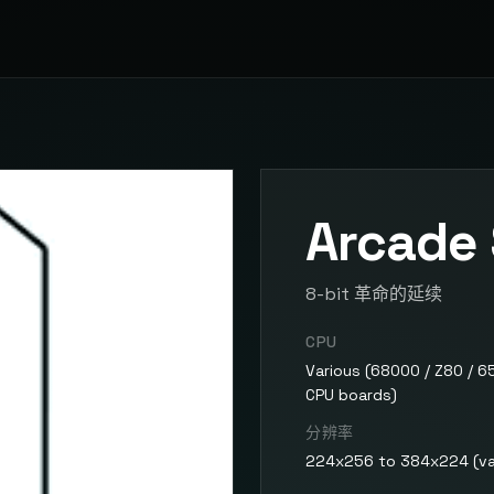
Arcade
8-bit 革命的延续
CPU
Various (68000 / Z80 / 
CPU boards)
分辨率
224x256 to 384x224 (va