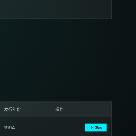
发行年份
操作
1994
play_arrow
游玩