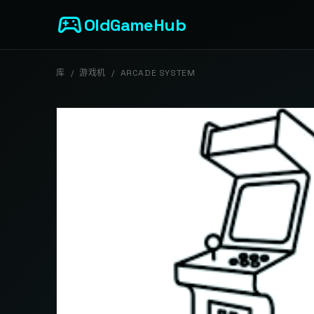
sports_esports
OldGameHub
库
/
游戏机
/
ARCADE SYSTEM