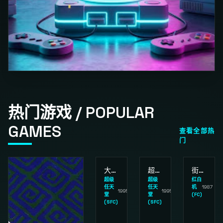
热门游戏 / POPULAR
GAMES
查看全部热
门
大金刚国度2
超级炸弹人3
街头小子
超级
超级
红白
任天
任天
机
1987
1995
1995
堂
堂
(FC)
(SFC)
(SFC)