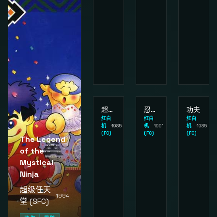
超级马里奥兄弟 1
忍者神龟 3
功夫
红白
红白
红白
机
1985
机
1991
机
1985
(FC)
(FC)
(FC)
The Legend
of the
Mystical
Ninja
超级任天
1994
堂 (SFC)