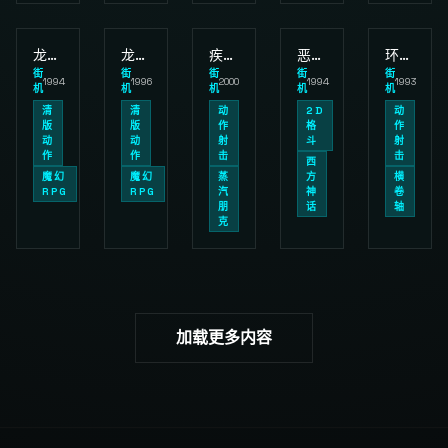
龙与地下城 - 毁灭之塔
龙与地下城 2 - 暗黑秘影
疾风魔法大作战
恶魔战士 - 午夜斗士
环保战士
街
街
街
街
街
1994
1996
2000
1994
1993
机
机
机
机
机
清
清
动
2D
动
版
版
作
格
作
动
动
射
斗
射
作
作
击
击
西
魔幻
魔幻
蒸
方
横
RPG
RPG
汽
神
卷
朋
话
轴
克
加载更多内容