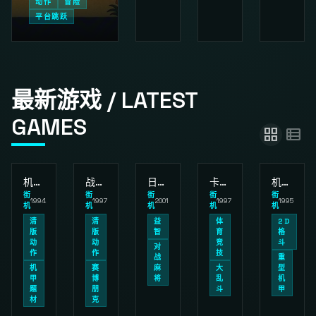
动作
冒险
平台跳跃
最新游戏 / LATEST
GAMES
grid_view
view_list
机甲战士 / 机甲装备: 攻关版
战斗回路
日本益智麻将牌 - 长江
卡普空运动俱乐部
机甲战士: 全金属狂潮
街
街
街
街
街
1994
1997
2001
1997
1995
机
机
机
机
机
清
清
益
体
2D
版
版
智
育
格
动
动
竞
斗
对
作
作
技
战
重
机
赛
麻
大
型
甲
博
将
乱
机
题
朋
斗
甲
材
克