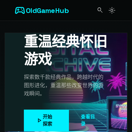
sports_esports
OldGameHub
search
light_mode
search
重温经典怀旧
游戏
探索数千款经典作品，跨越时代的
图形进化，重温那些改变世界的游
戏瞬间。
开始
查看目
play_arrow
探索
录